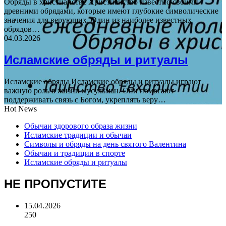
Обряды в христианстве Христианство известно своими
древними обрядами, которые имеют глубокие символические
значения для верующих. Один из наиболее известных
обрядов…
04.03.2026
Исламские обряды и ритуалы
Исламские обряды Исламские обряды и ритуалы играют
важную роль в жизни мусульман. Они помогают
поддерживать связь с Богом, укреплять веру…
Hot News
Обычаи здорового образа жизни
Исламские традиции и обычаи
Символы и обряды на день святого Валентина
Обычаи и традиции в спорте
Исламские обряды и ритуалы
НЕ ПРОПУСТИТЕ
15.04.2026
250