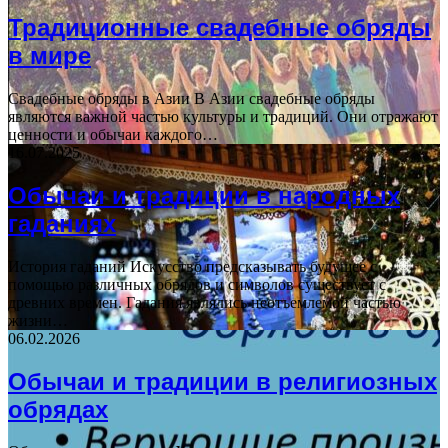
Традиционные свадебные обряды
в мире
Свадебные обряды в Азии В Азии свадебные обряды
являются важной частью культуры и традиций. Они отражают
ценности и обычаи каждого…
16.07.2025
Обычаи и традиции в народных
гаданиях
История гаданий Искусство предсказывать будущее с
помощью различных обрядов и символов существует с
древних времен. Гадания являлись неотъемлемой частью
жизни…
06.02.2026
Обычаи и традиции в религиозных
обрядах