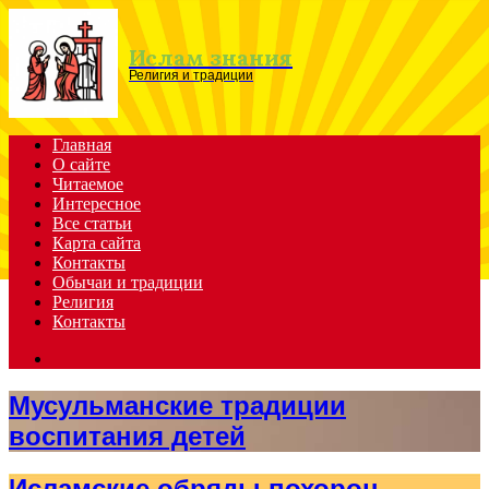
Menu
Ислам знания
Религия и традиции
Главная
О сайте
Читаемое
Интересное
Все статьи
Карта сайта
Контакты
Обычаи и традиции
Религия
Контакты
Search
for
Мусульманские традиции
воспитания детей
Исламские обряды похорон